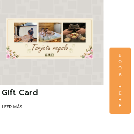
B
O
O
K
H
Gift Card
E
R
E
LEER MÁS