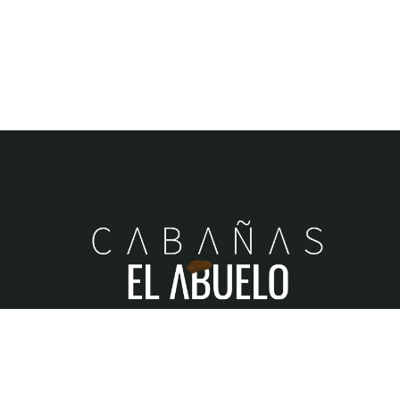
When our beloved
Abdon
acquired, built, and sustain
this little piece of heaven, his greatest wish was to bui
dreams and memories, where family unity would alwa