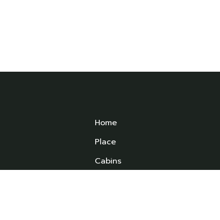
Home
Place
Cabins
Experiences
ed
ld
FAQS
ys
News