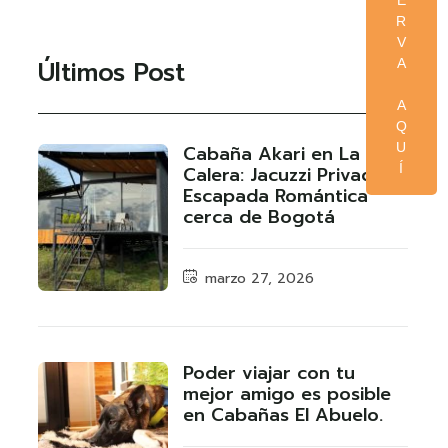
E
R
V
Últimos Post
A
A
Q
U
Cabaña Akari en La
Í
Calera: Jacuzzi Privado y
Escapada Romántica
cerca de Bogotá
marzo 27, 2026
Poder viajar con tu
mejor amigo es posible
en Cabañas El Abuelo.