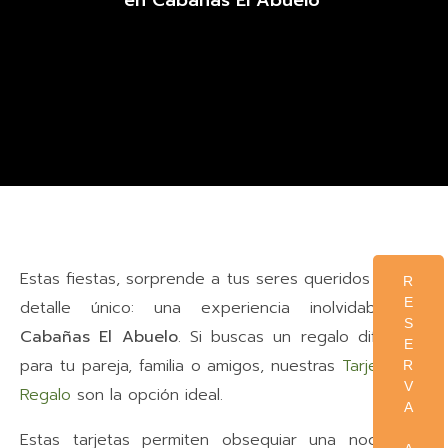
en Cabañas El Abuelo
Estas fiestas, sorprende a tus seres queridos con un
R
E
detalle único: una experiencia inolvidable en
S
Cabañas El Abuelo
. Si buscas un regalo diferente
E
para tu pareja, familia o amigos, nuestras
Tarjetas de
R
V
Regalo
son la opción ideal.
A
Estas tarjetas permiten obsequiar una noche de